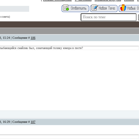
 совета)
13, 15:24 | Сообщение #
106
 улыбающийся смайлик был, означающий толику юмора в посте?
13, 16:29 | Сообщение #
107