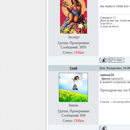
вы мама и этим все 
Савицкого 12
Жить нужно так, чтобы тв
Года бегут...
А дурь на месте...
Эксперт
Группа: Проверенные
Сообщений:
3959
Статус:
Offline
ТриЯ
Дата: Воскресенье, 04.0
zanoza24
,
Цитата
(
zanoza24
)
в комитет солдатских ма
Проходили мы это.М
Счастье — это когда тебя
Знаток
Группа: Проверенные
Сообщений:
859
Статус:
Offline