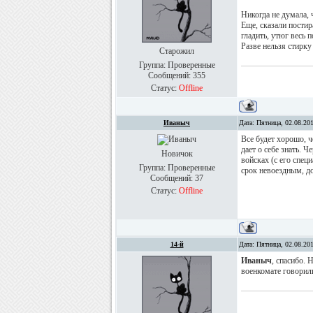
Никогда не думала, 
Еще, сказали постир
гладить, утюг весь 
Разве нельзя стирку
Старожил
Группа: Проверенные
Сообщений:
355
Статус:
Offline
Иваныч
Дата: Пятница, 02.08.20
Все будет хорошо, ч
дает о себе знать. 
Новичок
войсках (с его специ
Группа: Проверенные
срок невоездным, до
Сообщений:
37
Статус:
Offline
14-й
Дата: Пятница, 02.08.20
Иваныч
, спасибо. 
военкомате говорили