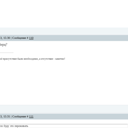
13, 15:30 | Сообщение #
110
берц?
оё присутствие было необходимо, а отсутствие - заметно!
13, 15:31 | Сообщение #
111
ело буду это переживать