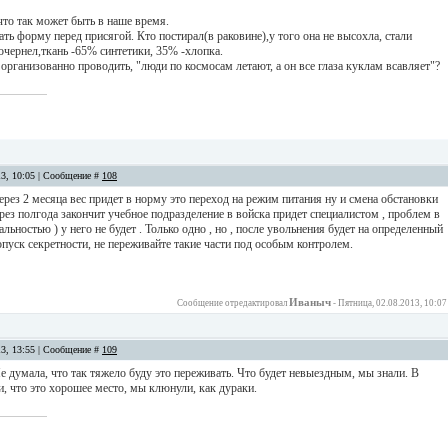
что так может быть в наше время.
ать форму перед присягой. Кто постирал(в раковине),у того она не высохла, стали
почернел,ткань -65% синтетики, 35% -хлопка.
 организованно проводить, "люди по космосам летают, а он все глаза куклам всавляет"?
13, 10:05 | Сообщение #
108
ерез 2 месяца вес придет в норму это переход на режим питания ну и смена обстановки
Через полгода закончит учебное подразделение в войска придет специалистом , проблем в
альностью ) у него не будет . Только одно , но , после увольнения будет на определенный
пуск секретности, не переживайте такие части под особым контролем.
Иваныч
Сообщение отредактировал
-
Пятница, 02.08.2013, 10:07
13, 13:55 | Сообщение #
109
Не думала, что так тяжело буду это переживать. Что будет невыездным, мы знали. В
, что это хорошее место, мы клюнули, как дураки.