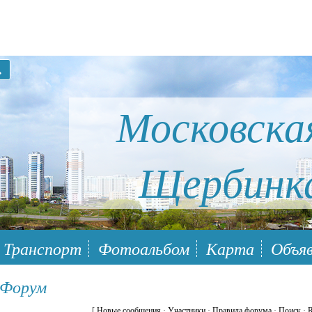
Московска
Щербинк
ый район Южное Бутово
Транспорт
Фотоальбом
Карта
Объяв
 Форум
[
Новые сообщения
·
Участники
·
Правила форума
·
Поиск
·