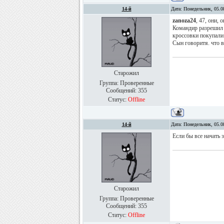
14-й
Дата: Понедельник, 05.0
zanoza24
, 47, они,
Командир разрешил к
кроссовки покупали
Сын говоритя. что 
Старожил
Группа: Проверенные
Сообщений:
355
Статус:
Offline
14-й
Дата: Понедельник, 05.0
Если бы все начать з
Старожил
Группа: Проверенные
Сообщений:
355
Статус:
Offline