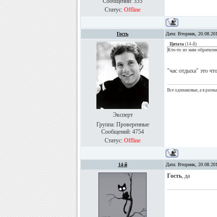
Сообщений:
355
Статус:
Offline
Гость
Дата: Вторник, 20.08.20
Цитата
(
14-й
)
Кто-то из мам обратили
"час отдыха" это чт
Все одинаковые, а я разн
Эксперт
Группа: Проверенные
Сообщений:
4754
Статус:
Offline
14-й
Дата: Вторник, 20.08.20
Гость
, да