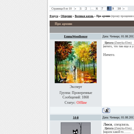
8
Страница
8
из
10
«
1
2
…
6
7
9
10
»
Форум
»
Общение
»
Военная жизнь
»
Про армию
(прошу прощения и
Про армию
EmmaWoodhouse
Дата: Четверг, 01.08.20
Цитата
(
Zmeyka-Elen
)
ничего, что там еще и
Ничего.
Эксперт
Группа: Проверенные
Сообщений:
1868
Статус:
Offline
14-й
Дата: Четверг, 01.08.20
Люся
, спецсвязь.
Цитата
(
Zmeyka-Elen
)
маразм какой-то........