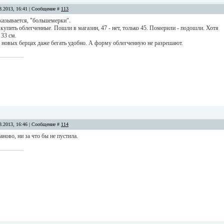
8.2013, 16:41 | Сообщение #
113
 оказывается, "большемерки".
упить облегченные. Пошли в магазин, 47 - нет, только 45. Померили - подошли. Хотя
 33 см.
в новых берцах даже бегать удобно. А форму облегченную не разрешают.
8.2013, 16:46 | Сообщение #
114
аново, ни за что бы не пустила.