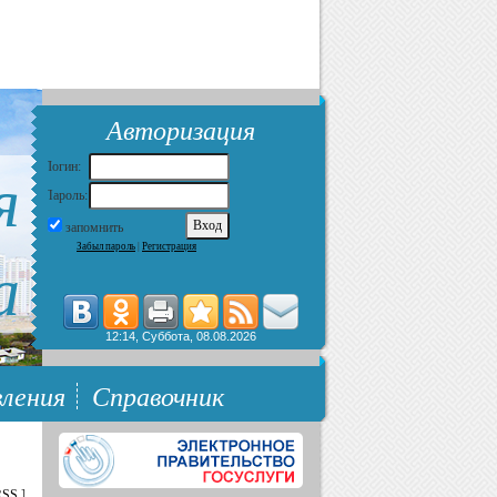
Авторизация
я
Логин:
Пароль:
запомнить
Забыл пароль
|
Регистрация
а
12:14, Суббота, 08.08.2026
ления
Справочник
RSS
]