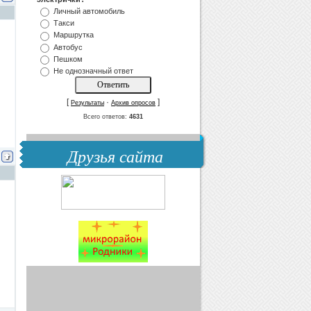
Личный автомобиль
Такси
Маршрутка
Автобус
Пешком
Не однозначный ответ
[
·
]
Результаты
Архив опросов
Всего ответов:
4631
Друзья сайта