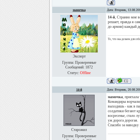
мамочка
Дата: Вторник, 13.08.20
14-й
, Странно мне в
решает, правда я са
до армии) каждый д
То, что мы делаем для себ
Эксперт
Группа: Проверенные
Сообщений:
1872
Статус:
Offline
14-й
Дата: Вторник, 20.08.20
мамочка
, приехала
Командиры ворчали, 
выходишь - как в па
солдатики бегают кр
восресенье, стало л
уж дорога дорогая.
Спасибо за наводку
Старожил
Группа: Проверенные