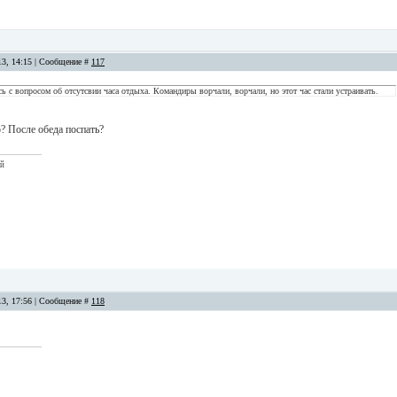
13, 14:15 | Сообщение #
117
сь с вопросом об отсутсвии часа отдыха. Командиры ворчали, ворчали, но этот час стали устраивать.
о? После обеда поспать?
ый
13, 17:56 | Сообщение #
118