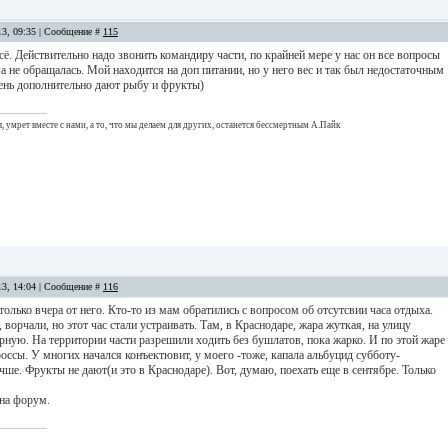
13, 09:35 | Сообщение #
115
сё. Действительно надо звонить командиру части, по крайней мере у нас он все вопросы
ма не обращалась. Мой находится на доп питании, но у него вес и так был недостаточным
ень дополнительно дают рыбу и фрукты)
я, умрет вместе с нами, а то, что мы делаем для других, останется бессмертным А.Пайк
13, 14:04 | Сообщение #
116
 только вчера от него. Кто-то из мам обратились с вопросом об отсутсвии часа отдыха.
ворчали, но этот час стали устраивать. Там, в Краснодаре, жара жуткая, на улицу
рную. На территории части разрешили ходить без бушлатов, пока жарко. И по этой жаре
оссы. У многих начался конъектювит, у моего -тоже, капала альбуцид субботу-
учше. Фрукты не дают(и это в Краснодаре). Вот, думаю, поехать еще в сентябре. Только
 на форум.