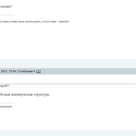
сказано!
оё присутствие было необходимо, а отсутствие - заметно!
8.2013, 23:04 | Сообщение #
112
терей!!!
елкая коммерческая структура.
 понимают.