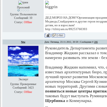
Прохожий
Группа: Пользователи
ДЕД МОРОЗ НА ДОМ!!Организация празднико
Сообщений:
10
Медведь,Спайдермен и другие герои поздрав
Статус:
Offline
детям, но и взрослым!
http://tilitryam.ru/89253760393
New
Дата: Пятница, 23.11.2012, 20:59 | Сообщение #
206
Руководитель Департамента разви
Владимир Жидкин рассказал о том,
намерено развивать эти земли - бе
Владимир Жидкин напомнил, что, 
известных архитектурных бюро, п
лучший проект развития Московско
Эксперт
архитектор Москвы Сергей Кузмин
Группа: Проверенные
новых территорий. Другими слова
Сообщений:
3423
появиться новые центры притяж
Статус:
Offline
таковых будут выступать Румянцев
Щербинка
и Коммунарка.
...