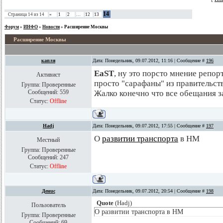
14
Страница
14
из
14
«
1
2
…
12
13
Форум
»
ИНФО
»
Новости
»
Расширение Москвы
Расширение Москвы
капля
Дата: Понедельник, 09.07.2012, 11:16 | Сообщение #
196
EaST
, ну это порсто мнение репо
Активист
просто "сарафаны" из правительств
Группа: Проверенные
Сообщений:
559
Жалко конечно что все обещания з
Статус:
Offline
Hadj
Дата: Понедельник, 09.07.2012, 17:55 | Сообщение #
197
О
развитии транспорта
в НМ
Местный
Группа: Проверенные
Сообщений:
247
Статус:
Offline
Денuc
Дата: Понедельник, 09.07.2012, 20:54 | Сообщение #
198
Quote
(
Hadj
)
Пользователь
О развитии транспорта в НМ
Группа: Проверенные
Сообщений:
69