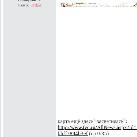
Статус:
Offline
карта ещё здесь" засветилась":
http://www.tvc.ru/AllNews.aspx?id
bbff7894b3ef
(на 0:35)