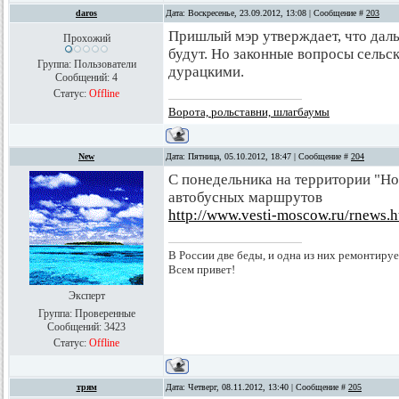
daros
Дата: Воскресенье, 23.09.2012, 13:08 | Сообщение #
203
Пришлый мэр утверждает, что даль
Прохожий
будут. Но законные вопросы сельск
Группа: Пользователи
дурацкими.
Сообщений:
4
Статус:
Offline
Ворота, рольставни, шлагбаумы
New
Дата: Пятница, 05.10.2012, 18:47 | Сообщение #
204
С понедельника на территории "Н
автобусных маршрутов
http://www.vesti-moscow.ru/rnews.
В России две беды, и одна из них ремонтируе
Всем привет!
Эксперт
Группа: Проверенные
Сообщений:
3423
Статус:
Offline
трям
Дата: Четверг, 08.11.2012, 13:40 | Сообщение #
205