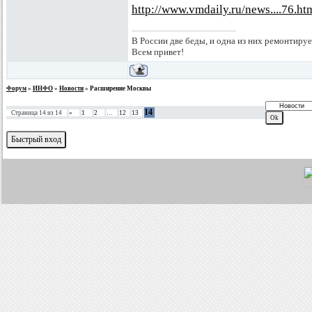
http://www.vmdaily.ru/news....76.ht
В России две беды, и одна из них ремонтируе
Всем привет!
Форум
»
ИНФО
»
Новости
»
Расширение Москвы
14
Страница
14
из
14
«
1
2
…
12
13