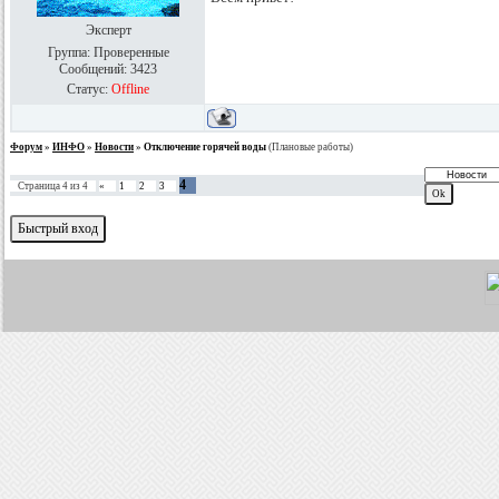
Эксперт
Группа: Проверенные
Сообщений:
3423
Статус:
Offline
Форум
»
ИНФО
»
Новости
»
Отключение горячей воды
(Плановые работы)
4
Страница
4
из
4
«
1
2
3