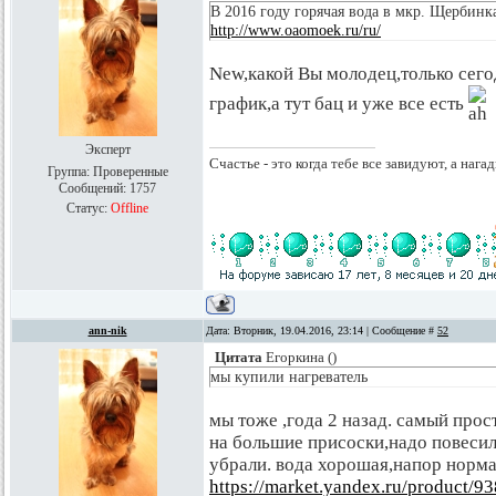
В 2016 году горячая вода в мкр. Щербинка
http://www.oaomoek.ru/ru/
New,какой Вы молодец,только сег
график,а тут бац и уже все есть
Эксперт
Счастье - это когда тебе все завидуют, а нагад
Группа: Проверенные
Сообщений:
1757
Статус:
Offline
ann-nik
Дата: Вторник, 19.04.2016, 23:14 | Сообщение #
52
Цитата
Егоркина
(
)
мы купили нагреватель
мы тоже ,года 2 назад. самый про
на большие присоски,надо повесил
убрали. вода хорошая,напор норма
https://market.yandex.ru/product/