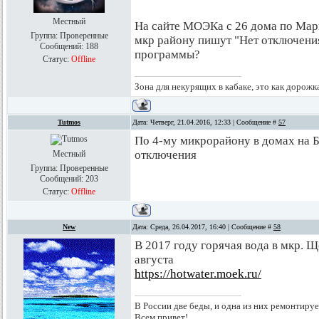
Местный
На сайте МОЭКа с 26 дома по Мар
Группа: Проверенные
мкр району пишут "Нет отключения 
Сообщений:
188
программы?
Статус:
Offline
Зона для некурящих в кабаке, это как дорожк
Tutmos
Дата: Четверг, 21.04.2016, 12:33 | Сообщение #
57
По 4-му микрорайону в домах на Б
отключения
Местный
Группа: Проверенные
Сообщений:
203
Статус:
Offline
New
Дата: Среда, 26.04.2017, 16:40 | Сообщение #
58
В 2017 году горячая вода в мкр. Щ
августа
https://hotwater.moek.ru/
В России две беды, и одна из них ремонтируе
Всем привет!