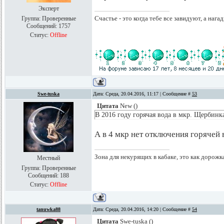
Эксперт
Счастье - это когда тебе все завидуют, а нагад
Группа: Проверенные
Сообщений:
1757
Статус:
Offline
Swe-tuska
Дата: Среда, 20.04.2016, 11:17 | Сообщение #
53
Цитата
New
(
)
В 2016 году горячая вода в мкр. Щербинка
А в 4 мкр нет отключения горячей
Зона для некурящих в кабаке, это как дорожк
Местный
Группа: Проверенные
Сообщений:
188
Статус:
Offline
tanuwka88
Дата: Среда, 20.04.2016, 14:20 | Сообщение #
54
Цитата
Swe-tuska
(
)