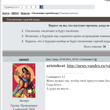
4
Страница
4
из
4
«
1
2
3
Форум
»
ИНФО
»
Новости
»
Отключение горячей воды
(Плановые работы)
Отключение горячей воды
Верите ли вы, что наступят времена, когда н
1
.
Отключали, отключают и будут отключать
2
.
Возможно, в будущем еще сократится время на проведение планов
3
.
Надеюсь, что в будущем вообще не будет отключения горячей воды
Всего ответов:
56
zanoza24
Дата: Среда, 24.09.2014, 20:54 | Сообщение #
46
aristokrat
,
http://news.yandex.ru/ya
Савицкого 12
Жить нужно так, чтобы твоё присутствие был
Года бегут...
А дурь на месте...
Эксперт
Группа: Проверенные
Сообщений:
3959