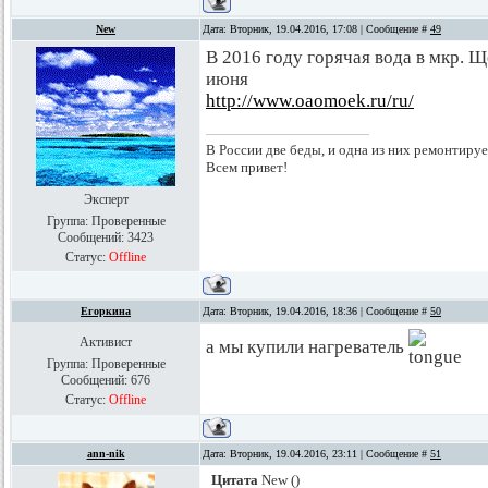
New
Дата: Вторник, 19.04.2016, 17:08 | Сообщение #
49
В 2016 году горячая вода в мкр. Щ
июня
http://www.oaomoek.ru/ru/
В России две беды, и одна из них ремонтируе
Всем привет!
Эксперт
Группа: Проверенные
Сообщений:
3423
Статус:
Offline
Егоркина
Дата: Вторник, 19.04.2016, 18:36 | Сообщение #
50
Активист
а мы купили нагреватель
Группа: Проверенные
Сообщений:
676
Статус:
Offline
ann-nik
Дата: Вторник, 19.04.2016, 23:11 | Сообщение #
51
Цитата
New
(
)