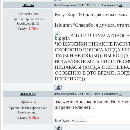
OMEGA
Дата: Воскресенье, 15.11.2015, 18:31 | Сообщение #
44
Пользователь
КогутКир "Я брал для жены в магаз
Группа: Проверенные
Сообщений:
69
leluuran "Спасибо, я думала, что та
Статус:
Offline
АЛЛО!!!! ШУБЧАТОНОСНЫЕ
ЧО ШУБЕЙКИ НИКАК НЕ РАСКУПЯ
СКОРОСТЮ ПОНОСА КОГДА БЕГ
ТУДЫ И НЕ СЮДЫ))) ВЫ КОГДА
ВСТАВЛЯЕТЕ ХОТЬ ПИШИТЕ СВ
ПИДАРАСЫ (КОГДА Я ЖЕНЕ БРАЛ 
ОСОБЕННО В ЭТО ВРЕМЯ , КОГ
ШУБНИКИ)))
ALENALEN
Дата: Воскресенье, 22.11.2015, 14:02 | Сообщение #
45
эдак, конечно, экономнее. Но у мен
Прохожий
жареный клюнет...
Группа: Заблокированные
Сообщений:
5
Статус:
Offline
Все будет хорошо...