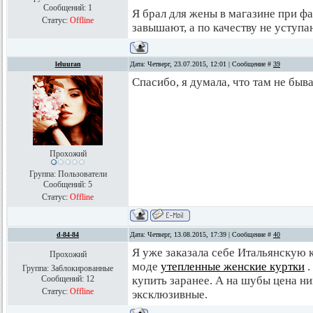
Сообщений:
1
Я брал для жены в магазине при фаб
Статус:
Offline
завышают, а по качеству не уступ
leluuran
Дата: Четверг, 23.07.2015, 12:01 | Сообщение #
39
Спасибо, я думала, что там не быв
Прохожий
Группа: Пользователи
Сообщений:
5
Статус:
Offline
d-84-84
Дата: Четверг, 13.08.2015, 17:39 | Сообщение #
40
Я уже заказала себе Итальянскую к
Прохожий
моде
утепленные женские куртки
.
Группа: Заблокированные
Сообщений:
12
купить заранее. А на шубы цена ни
Статус:
Offline
эксклюзивные.