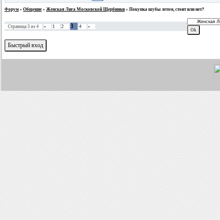
Форум
»
Общение
»
Женская Лига Московской Щербинки
»
Покупка шубы летом, стоит или нет?
3
Страница
3
из
4
«
1
2
4
»