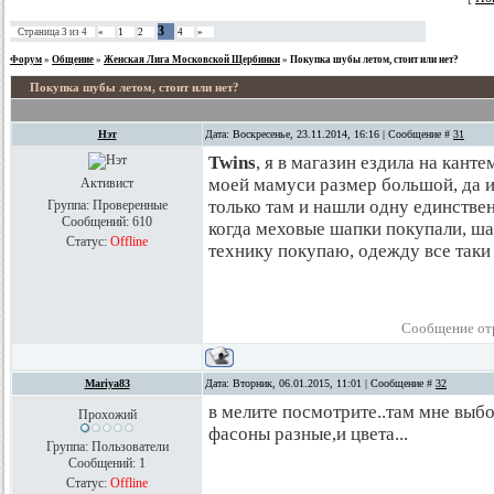
3
Страница
3
из
4
«
1
2
4
»
Форум
»
Общение
»
Женская Лига Московской Щербинки
»
Покупка шубы летом, стоит или нет?
Покупка шубы летом, стоит или нет?
Нэт
Дата: Воскресенье, 23.11.2014, 16:16 | Сообщение #
31
Twins
, я в магазин ездила на кант
моей мамуси размер большой, да 
Активист
только там и нашли одну единствен
Группа: Проверенные
Сообщений:
610
когда меховые шапки покупали, ша
Статус:
Offline
технику покупаю, одежду все таки
Сообщение от
Mariya83
Дата: Вторник, 06.01.2015, 11:01 | Сообщение #
32
в мелите посмотрите..там мне выб
Прохожий
фасоны разные,и цвета...
Группа: Пользователи
Сообщений:
1
Статус:
Offline