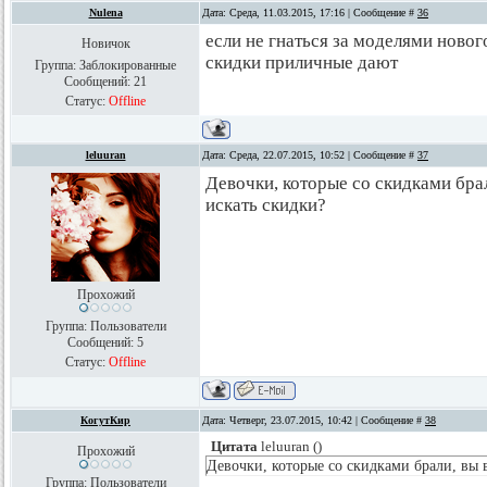
Nulena
Дата: Среда, 11.03.2015, 17:16 | Сообщение #
36
если не гнаться за моделями новог
Новичок
скидки приличные дают
Группа: Заблокированные
Сообщений:
21
Статус:
Offline
leluuran
Дата: Среда, 22.07.2015, 10:52 | Сообщение #
37
Девочки, которые со скидками брал
искать скидки?
Прохожий
Группа: Пользователи
Сообщений:
5
Статус:
Offline
КогутКир
Дата: Четверг, 23.07.2015, 10:42 | Сообщение #
38
Цитата
leluuran
(
)
Прохожий
Девочки, которые со скидками брали, вы 
Группа: Пользователи