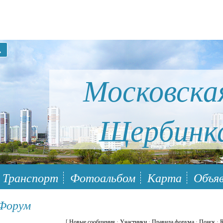
Московска
Щербинк
ый район Южное Бутово
Транспорт
Фотоальбом
Карта
Объяв
 Форум
[
Новые сообщения
·
Участники
·
Правила форума
·
Поиск
·