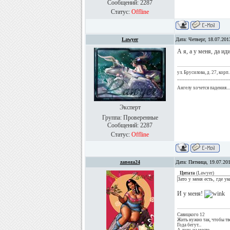
Сообщений:
2287
Статус:
Offline
Lawyer
Дата: Четверг, 18.07.20
А я, а у меня, да ид
ул. Брусилова, д. 27, корп.
____________________
Ангелу хочется падения...
Эксперт
Группа: Проверенные
Сообщений:
2287
Статус:
Offline
zanoza24
Дата: Пятница, 19.07.20
Цитата
(
Lawyer
)
Зато у меня есть, где у
И у меня!
Савицкого 12
Жить нужно так, чтобы тв
Года бегут...