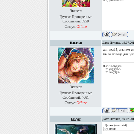
А дурь на месте...
Эксперт
Группа: Проверенные
Сообщений:
3959
Статус:
Offline
Наталья
Дата: Пятница, 19.07.20
zanoza24
, а зачем 
было повода для ук
Я очень мудрая!
....то умудрюсь
....то намудрю
Эксперт
Группа: Проверенные
Сообщений:
4061
Статус:
Offline
Lawyer
Дата: Пятница, 19.07.20
Цитата
(
zanoza24
)
И у меня!