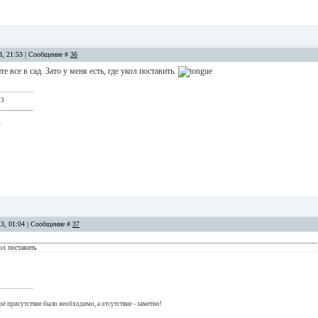
13, 21:53 | Сообщение #
36
ите все в сад. Зато у меня есть, где укол поставить.
 3
__________
.
13, 01:04 | Сообщение #
37
кол поставить
оё присутствие было необходимо, а отсутствие - заметно!