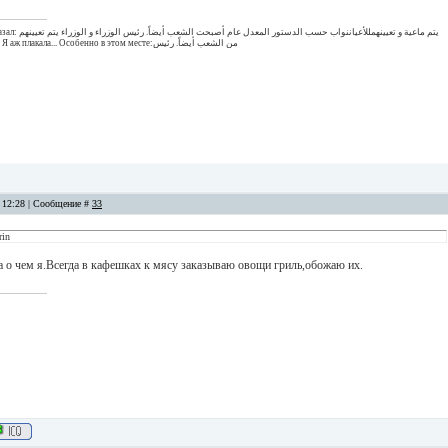
يتم ماعية و تعيينهمللأ
من قبل و Классно, правда? Я аж плакала... Особенно в этом месте:من الشعب أيضاً. رئيس
, 12:28 | Сообщение #
33
rin
а о чем я.Всегда в кафешках к мясу заказываю овощи гриль,обожаю их.