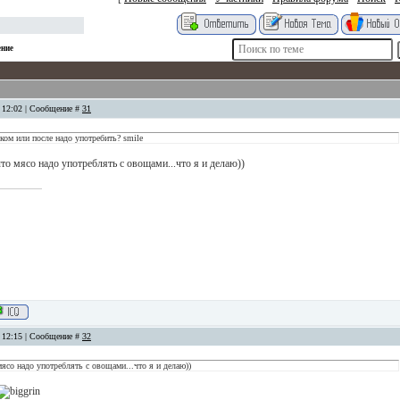
ение
, 12:02 | Сообщение #
31
ом или после надо употребить? smile
то мясо надо употреблять с овощами...что я и делаю))
, 12:15 | Сообщение #
32
мясо надо употреблять с овощами...что я и делаю))