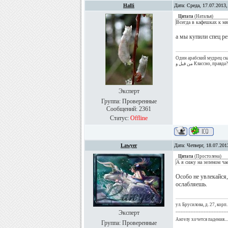
Halli
Дата: Среда, 17.07.2013
Цитата
(
Наталья
)
Всегда в кафешках к м
а мы купили спец ре
Один арабский мудрец сказал: عياننواب حسب الدستور المعدل عام أصبحت الشعب أيضاً. رئيس الوزراء و الوزراء يتم تعيينهم
Эксперт
Группа: Проверенные
Сообщений:
2361
Статус:
Offline
Lawyer
Дата: Четверг, 18.07.20
Цитата
(
Простолена
)
А я сижу на зеленом ча
Особо не увлекайся,
ослабляешь.
ул. Брусилова, д. 27, корп.
____________________
Эксперт
Ангелу хочется падения...
Группа: Проверенные