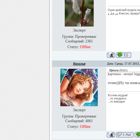
Один арабский мудрец сказал: عياننواب حسب الدستور المعدل عام أصبحت الشعب أيضاً. رئيس الوزراء و الوزراء يتم تعيينهم
Эксперт
Группа: Проверенные
Сообщений:
2361
Статус:
Offline
Наталья
Дата: Среда, 17.07.2013
Цитата
(
Halli
)
картошка - овощи! bigg
точно))Ну ты понял
Я очень мудрая!
....то умудрюсь
....то намудрю
Эксперт
Группа: Проверенные
Сообщений:
4061
Статус:
Offline