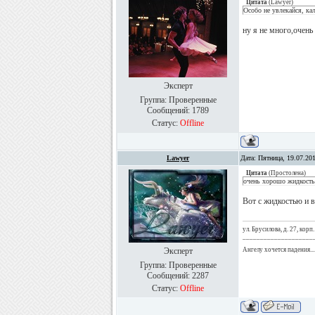
Цитата
(
Lawyer
)
Особо не увлекайся, ка
ну я не много,очен
Эксперт
Группа: Проверенные
Сообщений:
1789
Статус:
Offline
Lawyer
Дата: Пятница, 19.07.20
Цитата
(
Простолена
)
очень хорошо жидкост
Вот с жидкостью и 
ул. Брусилова, д. 27, корп.
____________________
Эксперт
Ангелу хочется падения...
Группа: Проверенные
Сообщений:
2287
Статус:
Offline