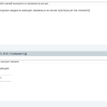
лий и магний выводится из организма на раз-два
ь хорошо жидкость выводит лишнюю,я по ногам чувствую,не так отекают))
13, 10:51 | Сообщение #
42
ь выводит лишнюю
выводит.
 3
__________
.