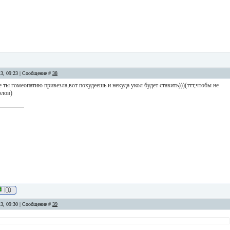
13, 09:23 | Сообщение #
38
же ты гомеопатию привезла,вот похудеешь и некуда укол будет ставить)))(ттт,чтобы не
олов)
13, 09:30 | Сообщение #
39