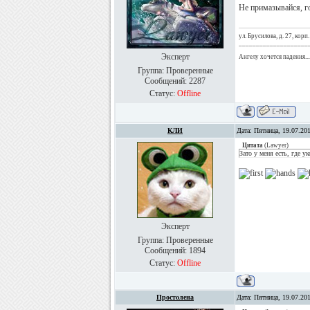
Не примазывайся, г
ул. Брусилова, д. 27, корп.
____________________
Эксперт
Ангелу хочется падения...
Группа: Проверенные
Сообщений:
2287
Статус:
Offline
КЛИ
Дата: Пятница, 19.07.20
Цитата
(
Lawyer
)
Зато у меня есть, где ук
Эксперт
Группа: Проверенные
Сообщений:
1894
Статус:
Offline
Простолена
Дата: Пятница, 19.07.20