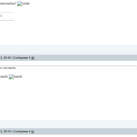
омеопатка!
 3
__________
.
13, 09:30 | Сообщение #
40
ол поставить.
13, 09:54 | Сообщение #
41