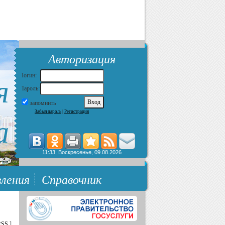
Авторизация
я
Логин:
Пароль:
запомнить
Забыл пароль
|
Регистрация
а
11:33, Воскресенье, 09.08.2026
ления
Справочник
RSS
]