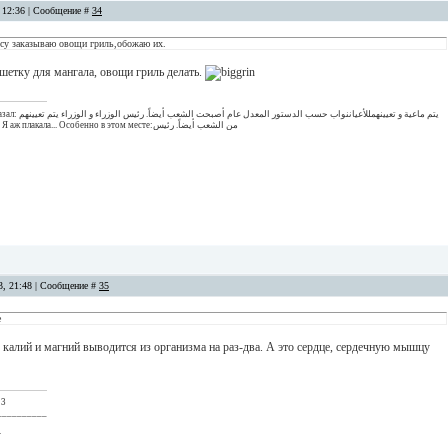
, 12:36 | Сообщение #
34
ясу заказываю овощи гриль,обожаю их.
шетку для мангала, овощи гриль делать.
يتم ماعية و تعيينهمللأ
من قبل و Классно, правда? Я аж плакала... Особенно в этом месте:من الشعب أيضاً. رئيس
13, 21:48 | Сообщение #
35
е
 калий и магний выводится из организма на раз-два. А это сердце, сердечную мышцу
 3
__________
.