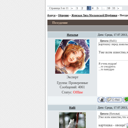
3
Страница
3
из
11
«
1
2
4
5
…
10
11
»
Форум
»
Общение
»
Женская Лига Московской Щербинки
»
Похуд
Похудение
Наталья
Дата: Среда, 17.07.2013
Цитата
(
Halli
)
картошку перед шашлык
Уже всем известно,ч
Я очень мудрая!
....то умудрюсь
....то намудрю
Эксперт
Группа: Проверенные
Сообщений:
4061
Статус:
Offline
Halli
Дата: Среда, 17.07.2013
Цитата
(
Наталья
)
Уже всем известно,что 
картошка - овощи!