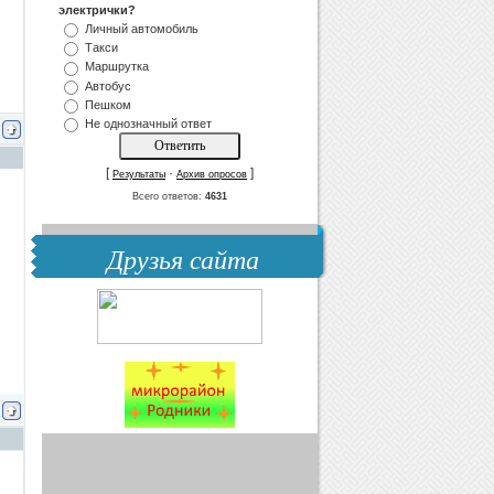
электрички?
Личный автомобиль
Такси
Маршрутка
Автобус
Пешком
Не однозначный ответ
[
·
]
Результаты
Архив опросов
Всего ответов:
4631
Друзья сайта