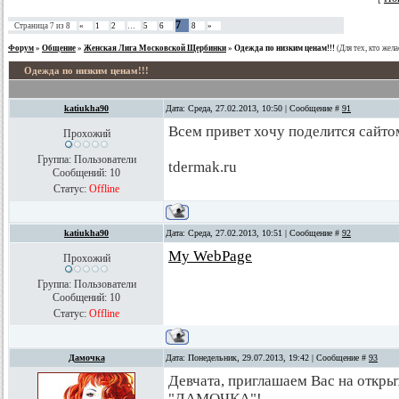
7
Страница
7
из
8
«
1
2
…
5
6
8
»
Форум
»
Общение
»
Женская Лига Московской Щербинки
»
Одежда по низким ценам!!!
(Для тех, кто жела
Одежда по низким ценам!!!
katiukha90
Дата: Среда, 27.02.2013, 10:50 | Сообщение #
91
Всем привет хочу поделится сайто
Прохожий
Группа: Пользователи
tdermak.ru
Сообщений:
10
Статус:
Offline
katiukha90
Дата: Среда, 27.02.2013, 10:51 | Сообщение #
92
My WebPage
Прохожий
Группа: Пользователи
Сообщений:
10
Статус:
Offline
Дамочка
Дата: Понедельник, 29.07.2013, 19:42 | Сообщение #
93
Девчата, приглашаем Вас на откр
"ДАМОЧКА"!