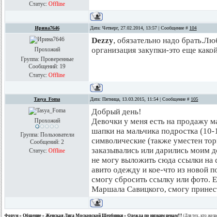
Статус:
Offline
Ирина7646
Дата: Четверг, 27.02.2014, 13:57 | Сообщение #
104
Dezzy
, обязательно надо брать.Л
организация закупки-это еще какой
Прохожий
Группа: Проверенные
Сообщений:
19
Статус:
Offline
Tasya_Foma
Дата: Пятница, 13.03.2015, 11:54 | Сообщение #
105
Добрый день!
Девочки у меня есть на продажу ма
Прохожий
шапки на мальчика подростка (10-1
Группа: Пользователи
символические (также уместен тор
Сообщений:
2
заказывались или дарились моим де
Статус:
Offline
не могу выложить сюда ссылки на ф
авито одежду и кое-что из новой п
смогу сбросить ссылку или фото. Е
Маршала Савицкого, смогу принести
Форум
»
Общение
»
Женская Лига Московской Щербинки
»
Одежда по низким ценам!!!
(Для тех, кто жела