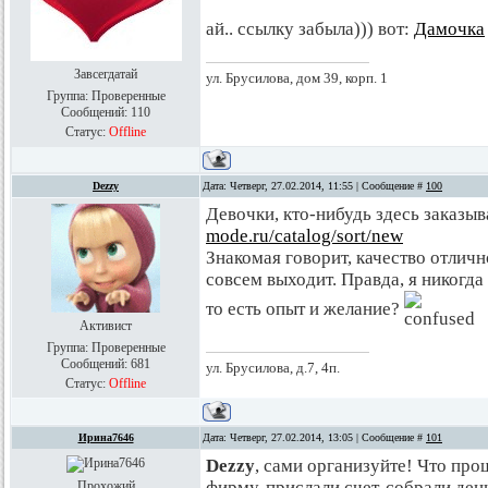
ай.. ссылку забыла))) вот:
Дамочка
Завсегдатай
ул. Брусилова, дом 39, корп. 1
Группа: Проверенные
Сообщений:
110
Статус:
Offline
Dezzy
Дата: Четверг, 27.02.2014, 11:55 | Сообщение #
100
Девочки, кто-нибудь здесь заказы
mode.ru/catalog/sort/new
Знакомая говорит, качество отличн
совсем выходит. Правда, я никогда
то есть опыт и желание?
Активист
Группа: Проверенные
Сообщений:
681
ул. Брусилова, д.7, 4п.
Статус:
Offline
Ирина7646
Дата: Четверг, 27.02.2014, 13:05 | Сообщение #
101
Dezzy
, сами организуйте! Что про
фирму-прислали счет-собрали день
Прохожий