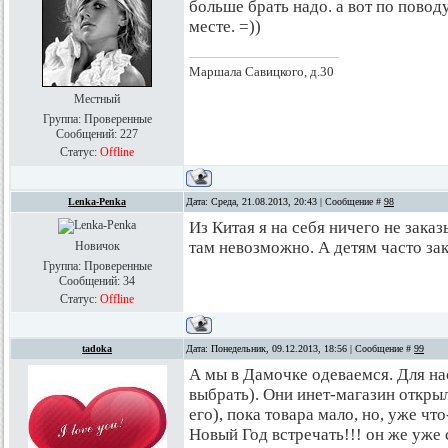
больше брать надо. а вот по поводу 
месте. =))
Маршала Савицкого, д.30
Местный
Группа: Проверенные
Сообщений:
227
Статус:
Offline
Lenka-Penka
Дата: Среда, 21.08.2013, 20:43 | Сообщение #
98
Из Китая я на себя ничего не зака
там невозможно. А детям часто з
Новичок
Группа: Проверенные
Сообщений:
34
Статус:
Offline
tadoka
Дата: Понедельник, 09.12.2013, 18:56 | Сообщение #
99
А мы в Дамочке одеваемся. Для на
выбрать). Они инет-магазин откры
его), пока товара мало, но, уже что-
Новый Год встречать!!! он же уже 