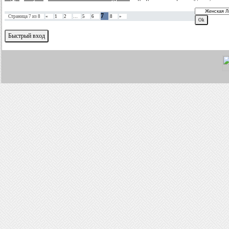
7
Страница
7
из
8
«
1
2
…
5
6
8
»