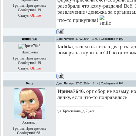
разобрали что кому-раздали! Всё!
Группа: Проверенные
Сообщений:
19
развлечение+денежка за организа
Статус:
Offline
что-то прикупила!
Ирина7646
Дата: Четверг, 27.02.2014, 13:07 | Сообщение #
102
tadoka
, зачем платить в два раза 
померять,а купить в СП по оптовы
Прохожий
Группа: Проверенные
Сообщений:
19
Статус:
Offline
Dezzy
Дата: Четверг, 27.02.2014, 13:14 | Сообщение #
103
Ирина7646
, орг сбор не возьму, 
личку, если что-то понравилось
ул. Брусилова, д.7, 4п.
Активист
Группа: Проверенные
Сообщений:
681