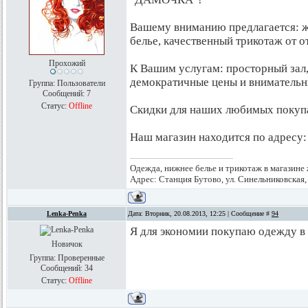
Вашему вниманию предлагается: ж
белье, качественный трикотаж от о
Прохожий
К Вашим услугам: просторный зал,
демократичные цены и внимательн
Группа: Пользователи
Сообщений:
7
Статус:
Offline
Скидки для наших любимых покупа
Наш магазин находится по адресу: 
Одежда, нижнее белье и трикотаж в магази
Адрес: Станция Бутово, ул. Синельниковская,
Lenka-Penka
Дата: Вторник, 20.08.2013, 12:25 | Сообщение #
94
Я для экономии покупаю одежду в з
Новичок
Группа: Проверенные
Сообщений:
34
Статус:
Offline