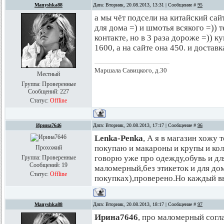
Manyshka88
Дата: Вторник, 20.08.2013, 13:31 | Сообщение #
95
а мы чёт подсели на китайский сай
для дома =) и шмотья всякого =)) 
контакте, но в 3 раза дороже =)) к
1600, а на сайте она 450. и доставк
Маршала Савицкого, д.30
Местный
Группа: Проверенные
Сообщений:
227
Статус:
Offline
Ирина7646
Дата: Вторник, 20.08.2013, 17:17 | Сообщение #
96
Lenka-Penka
, А я в магазин хожу 
покупаю и макароны и крупы и кол
Прохожий
говорю уже про одежду,обувь и дл
Группа: Проверенные
Сообщений:
19
маломерный,без этикеток и для до
Статус:
Offline
покупках),проверено.Но каждый вы
Manyshka88
Дата: Вторник, 20.08.2013, 18:17 | Сообщение #
97
Ирина7646
, про маломерный согла