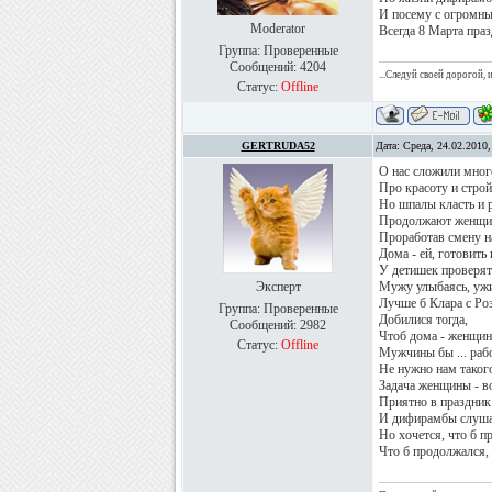
И посему с огромн
Moderator
Всегда 8 Марта праз
Группа: Проверенные
Сообщений:
4204
...Следуй своей дорогой,
Статус:
Offline
GERTRUDA52
Дата: Среда, 24.02.2010
О нас сложили мно
Про красоту и строй
Но шпалы класть и 
Продолжают женщин
Проработав смену на
Дома - ей, готовить 
У детишек проверят
Эксперт
Мужу улыбаясь, ужи
Лучше б Клара с Ро
Группа: Проверенные
Добилися тогда,
Сообщений:
2982
Чтоб дома - женщин
Статус:
Offline
Мужчины бы ... рабо
Не нужно нам таког
Задача женщины - в
Приятно в праздник 
И дифирамбы слушат
Но хочется, что б п
Что б продолжался, 