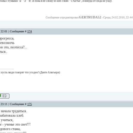
ика с буквами "Б" "Л" "Я".И пока я не сложу из них слово " Счастье", я никуда от сюда не уйду.
GERTRUDA52
Сообщение отредактировал
-
Среда, 24.02.2010, 22:44
, 22:01 | Сообщение #
174
прогресса,
ревозмочь
 это, поэтесса?...
ься..
 и пусть люди говорят что угодно! (Данте Алигьери)
, 23:11 | Сообщение #
175
 начала трудиться.
абатовала хлеб.
 учиться,
 - ученье это свет!!!
дового стажа,