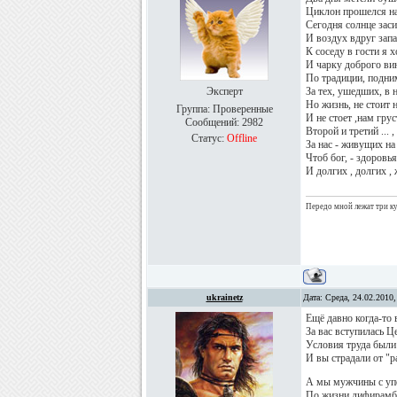
Циклон прошелся н
Сегодня солнце заси
И воздух вдруг запа
К соседу в гости я х
И чарку доброго ви
По традиции, подни
Эксперт
За тех, ушедших, в ни
Но жизнь, не стоит н
Группа: Проверенные
И не стоет ,нам грус
Сообщений:
2982
Второй и третий ... 
Статус:
Offline
За нас - живущих на
Чтоб бог, - здоровья
И долгих , долгих , 
Передо мной лежат три куб
ukrainetz
Дата: Среда, 24.02.2010
Ещё давно когда-то 
За вас вступилась Ц
Условия труда были
И вы страдали от "
А мы мужчины с уп
По жизни дифирамб