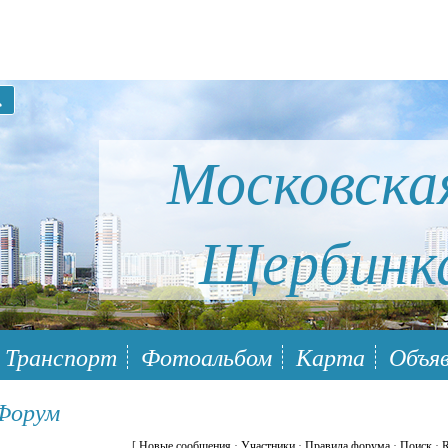
Московска
Щербинк
ый район Южное Бутово
Транспорт
Фотоальбом
Карта
Объяв
 Форум
[
Новые сообщения
·
Участники
·
Правила форума
·
Поиск
·