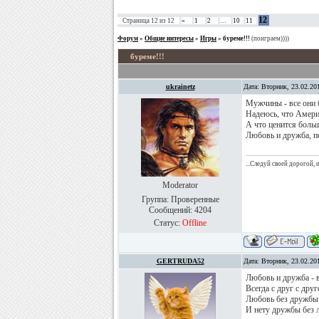
12
Страница
12
из
12
«
1
2
…
10
11
Форум
»
Общие интересы
»
Игры
»
буреме!!!
(поиграем))))
буреме!!!
ukrainetz
Дата: Вторник, 23.02.20
Мужчины - все они 
Надеюсь, что Амери
А что ценится больш
Любовь и дружба, п
...Следуй своей дорогой,
Moderator
Группа: Проверенные
Сообщений:
4204
Статус:
Offline
GERTRUDA52
Дата: Вторник, 23.02.20
Любовь и дружба - 
Всегда с друг с дру
Любовь без дружбы 
И нету дружбы без 