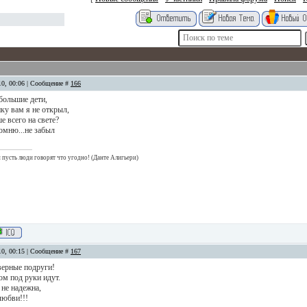
10, 00:06 | Сообщение #
166
большие дети,
ку вам я не открыл,
е всего на свете?
омню...не забыл
 и пусть люди говорят что угодно! (Данте Алигьери)
10, 00:15 | Сообщение #
167
верные подруги!
гом под руки идут.
не надежна,
любви!!!