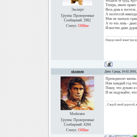
Медаль за труд, вру
Теперь, имею право 
Эксперт
Весь день в постеле,
А поэтессой никогда 
Группа: Проверенные
Мне не хватало грам
Сообщений:
2982
А то что лень - двиг
Статус:
Offline
Известно даже дура
Передо мной лежат три куб
ukrainetz
Дата: Среда, 24.02.2010
Преподносят жизнь 
Нам каждый год что
Пишу, что думаю и 
И не подумайте, что
...Следуй своей дорогой,
Moderator
Группа: Проверенные
Сообщений:
4204
Статус:
Offline