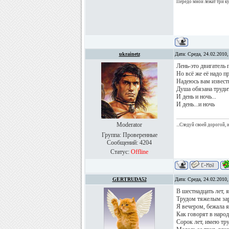
Передо мной лежат три куб
ukrainetz
Дата: Среда, 24.02.2010
Лень-это двигатель 
Но всё же её надо п
Надеюсь вам известно
Душа обязана трудит
И день и ночь...
И день...и ночь
Moderator
...Следуй своей дорогой,
Группа: Проверенные
Сообщений:
4204
Статус:
Offline
GERTRUDA52
Дата: Среда, 24.02.2010
В шестнадцать лет, я
Трудом тяжелым зар
Я вечером, бежала я
Как говорят в народе
Сорок лет, имею тру