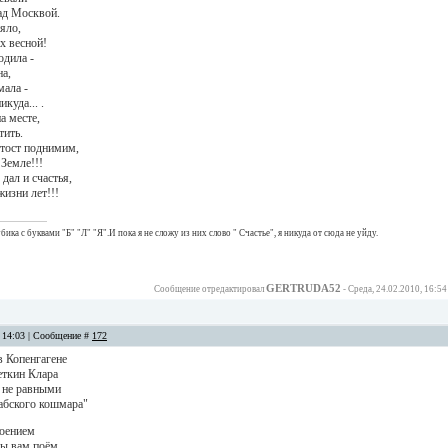
ад Москвой.
яло,
х весной!
одила -
на,
мала -
куда... .
а месте,
тить.
, тост поднимим,
 Земле!!!
 дал и счастья,
жизни лет!!!
ика с буквами "Б" "Л" "Я".И пока я не сложу из них слово " Счастье", я никуда от сюда не уйду.
GERTRUDA52
Сообщение отредактировал
-
Среда, 24.02.2010, 16:54
, 14:03 | Сообщение #
172
в Копенгагене
еткин Клара
 не равными
рабского кошмара"
оением
ы вам поём