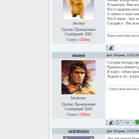
Любви, всегда быть
Я пожелать, Вам все
Что б защитить мог
А значит и свою се
Что б знали - тыл, в
Эксперт
Сегодня я - Вас вс
Группа: Проверенные
Сообщений:
2982
Передо мной лежат три куб
Статус:
Offline
ukrainetz
Дата: Вторник, 23.02.20
Сегодня погодка про
Пришлось немного р
И взяв с собою мужи
Ходили в лес, иск
...Следуй своей дорогой,
Moderator
Группа: Проверенные
Сообщений:
4204
Статус:
Offline
GERTRUDA52
Дата: Вторник, 23.02.20
Два дня метели буш