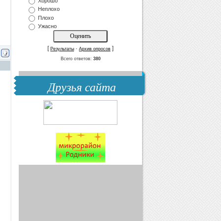
Хорошо
Неплохо
Плохо
Ужасно
[
·
]
Результаты
Архив опросов
Всего ответов:
380
Друзья сайта