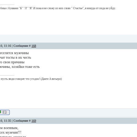
ика с буквами "Б" "Л" "Я".И пока я не сложу из них слово " Счастье", я никуда от сюда не уйду.
10, 11:16 | Сообщение #
168
веселятся мужчины
ат тосты в их честь
то свои причины
жчины, хозяйки тоже есть
 и пусть люди говорят что угодно! (Данте Алигьери)
10, 11:35 | Сообщение #
169
ом военным,
сех мужчин!!!