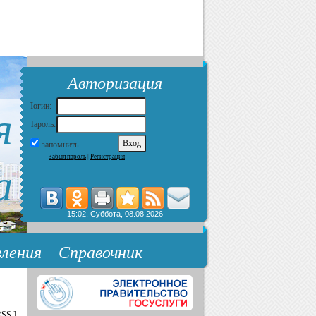
Авторизация
я
Логин:
Пароль:
запомнить
Забыл пароль
|
Регистрация
а
15:02, Суббота, 08.08.2026
ления
Справочник
RSS
]