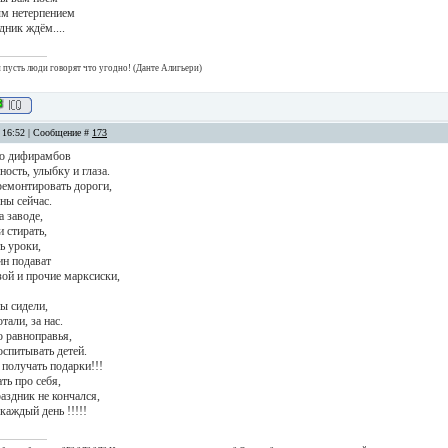
ым нетерпением
дник ждём....
 и пусть люди говорят что угодно! (Данте Алигьери)
, 16:52 | Сообщение #
173
го дифирамбов
ность, улыбку и глаза.
ремонтировать дороги,
ы сейчас.
 заводе,
и стирать,
ь уроки,
н подават
зой и прочие марксиски,
ы сидели,
тали, за нас.
о равноправья,
оспитывать детей.
получать подарки!!!
ь про себя,
раздник не кончался,
каждый день !!!!!