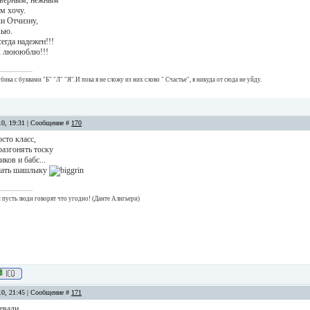
 верным, нежным
м хочу.
ли Отчизну,
мью.
сегда надежен!!!
ех люююблю!!!
ика с буквами "Б" "Л" "Я".И пока я не сложу из них слово " Счастье", я никуда от сюда не уйду.
10, 19:31 | Сообщение #
170
сто класс,
азгонять тоску
ков и бабс...
ушать шашлыку
 и пусть люди говорят что угодно! (Данте Алигьери)
10, 21:45 | Сообщение #
171
евали