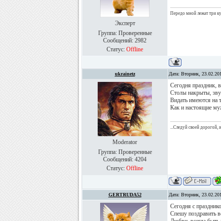
Передо мной лежат три куб
Эксперт
Группа: Проверенные
Сообщений:
2982
Статус:
Offline
ukrainetz
Дата: Вторник, 23.02.20
Сегодня праздник, 
Столы накрыты, звуч
Видать имеются на 
Как и настоящие му
...Следуй своей дорогой,
Moderator
Группа: Проверенные
Сообщений:
4204
Статус:
Offline
GERTRUDA52
Дата: Вторник, 23.02.20
Cегодня с праздник
Спешу поздравить в