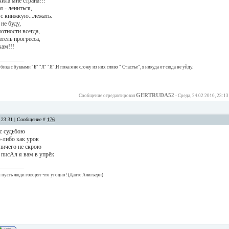
чила мне страна!!!
я - лениться,
 с книжкую...лежать.
не буду,
отности всегда,
атель прогресса,
кам!!!
ика с буквами "Б" "Л" "Я".И пока я не сложу из них слово " Счастье", я никуда от сюда не уйду.
GERTRUDA52
Сообщение отредактировал
-
Среда, 24.02.2010, 23:13
, 23:31 | Сообщение #
176
с судьбою
-либо как урок
ничего не скрою
 писАл я вам в упрёк
 и пусть люди говорят что угодно! (Данте Алигьери)