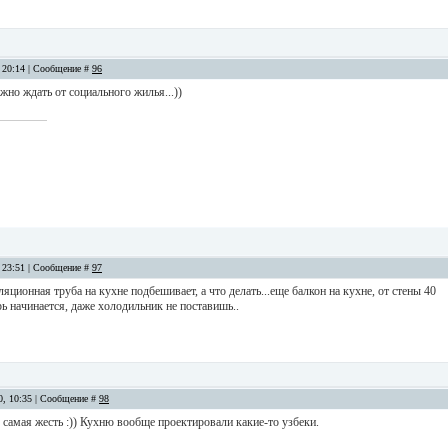
, 20:14 | Сообщение #
96
ожно ждать от социального жилья...))
, 23:51 | Сообщение #
97
ляционная труба на кухне подбешивает, а что делать...еще балкон на кухне, от стены 40
рь начинается, даже холодильник не поставишь..
10, 10:35 | Сообщение #
98
 самая жесть :)) Кухню вообще проектировали какие-то узбеки.