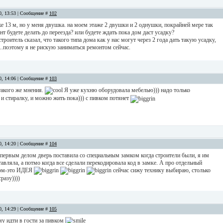
10, 13:53 | Сообщение #
102
же 13 м, но у меня двушка. на моем этаже 2 двушки и 2 однушки, покрайней мере так
онт будете делать до переезда? или будете ждать пока дом даст усадку?
роитель сказал, что такого типа дома как у нас могут через 2 года дать такую усадку,
..поэтому я не рискую заниматься ремонтом сейчас.
10, 14:06 | Сообщение #
103
 такого же мнения.
Я уже кухню оборудовала мебелью))) надо только
и стиралку, и можно жить пока))) с пивком потянет
10, 14:20 | Сообщение #
104
 первым делом дверь поставила со специальным замком когда строители были, я им
вляла, а потмо когда все сделали перекодировала код в замке. А про отдельный
ком-это ИДЕЯ
сейчас сижу технику выбираю, столько
сразу))))
10, 14:29 | Сообщение #
105
му идти в гости за пивком