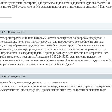
як на кухне очень расстроил) Где брать бланк для акта недоделок и куда его сдавать? И
мне потом ДЭЗ отдаст ключи. На основании договора с ипотечным агентством ? Или чего
, 19:22 | Сообщение #
94
ть телефон горячей линии по которому жители обращаются по вопросам недоделок, к
е сохранила, но он есть на этом форуме надо просмотреть все сообщения сначала.
т, а сразу обратиться туда, они там очень быстро реагируют. Так как сама в начале
ключнице, и 2 месяца прождала не ответа ни привета....а как только обратилась в эту
перезвонили на следующий день и приняди заявку, а черз неделю все исправили. Есть
раба, можно ему позвонить Александр 8 985 214 5655, если конечно телефон не
ко вам все исправят вы подпишите акт, что претензий не имеете, и вам отдадут ключи. У
вор с ипотечным агенством, но ключи уже забрала. Удачи!
, 19:49 | Сообщение #
95
одные были, все вроде доделали, то что ранее писали.
м понял на лестничной клетке плитка так и будет только возле квартир))Вентиляционная
мывает конечно, еще к тому же и кривая как не знаю что, да и стена рядышком тоже