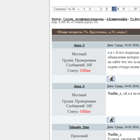
7
Страница
7
из
38
«
1
2
…
5
6
8
9
…
37
Форум
»
Соседи - лестничная площадка
»
4-й микрорайон
»
Ул. Бру
(мкр. 4, ИП-46, 10 этажей, корпус 10)
Общие вопросы Ул. Брусилова, д.33, корп.1
Anna_S
Дата: Среда, 24.02.2010
а я с 4-ого подъезд
Местный
объявление которое 
Группа: Проверенные
на сайте что это за
Сообщений:
160
ездить оттуда своим
Статус:
Offline
Anna_S
Дата: Среда, 24.02.2010
Nadin_s
, ой а я на
Местный
Группа: Проверенные
Сообщений:
160
Статус:
Offline
Volosatiy_Slon
Дата: Среда, 24.02.2010
Nadin_s
,
Прохожий
Ездили, смотрели. 