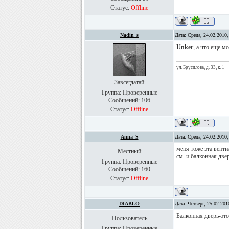
Статус:
Offline
Nadin_s
Дата: Среда, 24.02.2010
Unker
, а что еще м
ул. Брусилова, д. 33, к. 1
Завсегдатай
Группа: Проверенные
Сообщений:
106
Статус:
Offline
Anna_S
Дата: Среда, 24.02.2010
меня тоже эта венти
Местный
см. и балконная две
Группа: Проверенные
Сообщений:
160
Статус:
Offline
DIABLO
Дата: Четверг, 25.02.20
Балконная дверь-это
Пользователь
Группа: Проверенные