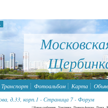
Московска
Щербинк
ый район Южное Бутово
Транспорт
Фотоальбом
Карта
Объяв
ва, д.33, корп.1 - Страница 7 - Форум
[
Новые сообщения
·
Участники
·
Правила форума
·
Поиск
·