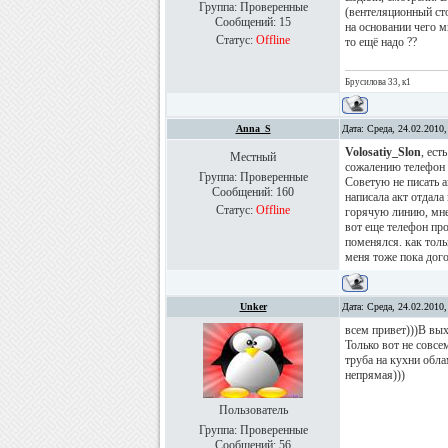
Группа: Проверенные
(вентеляционный сто
Сообщений:
15
на основании чего 
Статус:
Offline
то ещё надо ??
Брусилова 33, к1
Anna_S
Дата: Среда, 24.02.2010
Volosatiy_Slon
, ес
Местный
сожалению телефон н
Группа: Проверенные
Советую не писать ак
Сообщений:
160
написала акт отдала 
Статус:
Offline
горячую линию, мне 
вот еще телефон про
поменялся. как толь
меня тоже пока дого
Unker
Дата: Среда, 24.02.2010
всем привет)))В вых
Только вот не совсе
труба на кухни обла
непрямая)))
Пользователь
Группа: Проверенные
Сообщений:
56