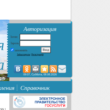
Авторизация
я
Логин:
Пароль:
запомнить
Забыл пароль
|
Регистрация
а
09:07, Суббота, 08.08.2026
ления
Справочник
RSS
]