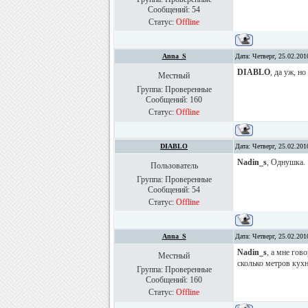
Сообщений:
54
Статус:
Offline
Anna_S
Дата: Четверг, 25.02.20
DIABLO
, да уж, н
Местный
Группа: Проверенные
Сообщений:
160
Статус:
Offline
DIABLO
Дата: Четверг, 25.02.20
Nadin_s
, Однушка.
Пользователь
Группа: Проверенные
Сообщений:
54
Статус:
Offline
Anna_S
Дата: Четверг, 25.02.20
Nadin_s
, а мне гов
Местный
сколько метров кух
Группа: Проверенные
Сообщений:
160
Статус:
Offline