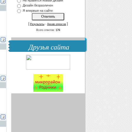
Не нравится новый дизайн
Дизайн безразличен
Я впервые на сайте
[
·
]
Результаты
Архив опросов
Всего ответов:
176
Друзья сайта