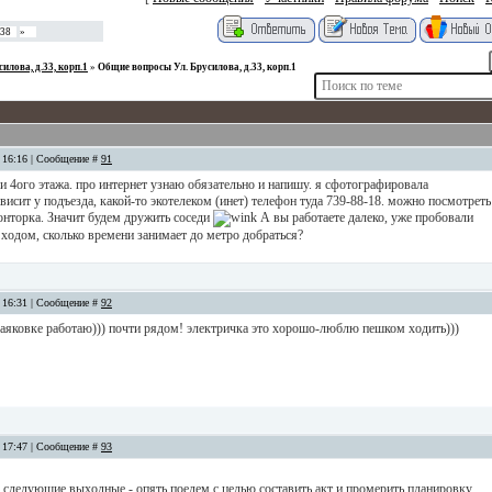
38
»
силова, д.33, корп.1
»
Общие вопросы Ул. Брусилова, д.33, корп.1
, 16:16 | Сообщение #
91
а и 4ого этажа. про интернет узнаю обязательно и напишу. я сфотографировала
висит у подъезда, какой-то экотелеком (инет) телефон туда 739-88-18. можно посмотреть
 конторка. Значит будем дружить соседи
А вы работаете далеко, уже пробовали
 ходом, сколько времени занимает до метро добраться?
, 16:31 | Сообщение #
92
 маяковке работаю))) почти рядом! электричка это хорошо-люблю пешком ходить)))
, 17:47 | Сообщение #
93
В следующие выходные - опять поедем с целью составить акт и промерить планировку