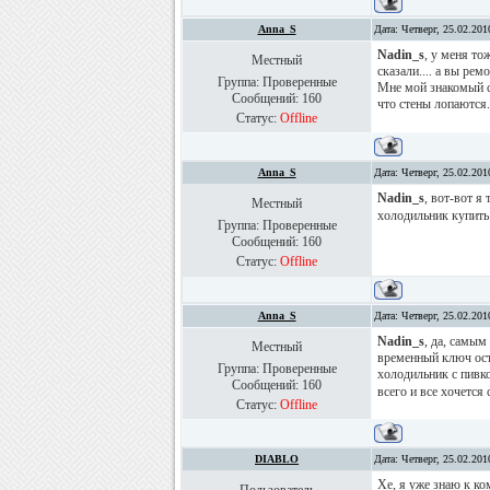
Anna_S
Дата: Четверг, 25.02.20
Nadin_s
, у меня то
Местный
сказали.... а вы рем
Группа: Проверенные
Мне мой знакомый ст
Сообщений:
160
что стены лопаются.
Статус:
Offline
Anna_S
Дата: Четверг, 25.02.20
Nadin_s
, вот-вот я
Местный
холодильник купить 
Группа: Проверенные
Сообщений:
160
Статус:
Offline
Anna_S
Дата: Четверг, 25.02.20
Nadin_s
, да, самым
Местный
временный ключ оста
Группа: Проверенные
холодильник с пив
Сообщений:
160
всего и все хочется 
Статус:
Offline
DIABLO
Дата: Четверг, 25.02.20
Хе, я уже знаю к ко