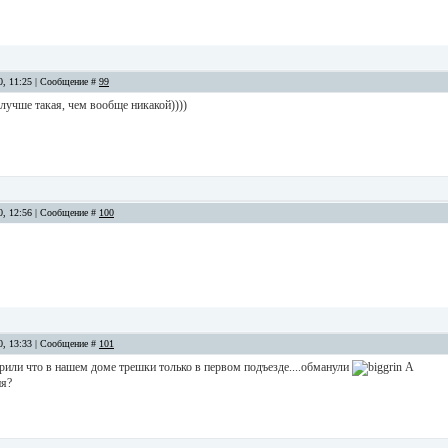
10, 11:25 | Сообщение #
99
о лучше такая, чем вообще никакой))))
10, 12:56 | Сообщение #
100
10, 13:33 | Сообщение #
101
орили что в нашем доме трешки только в первом подъезде....обманули
А
ня?