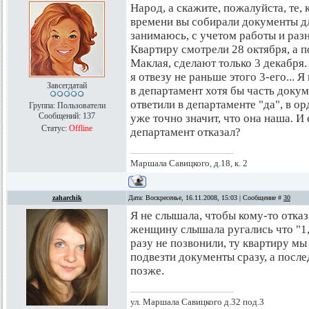
Народ, а скажите, пожалуйста, те, 
времени вы собирали документы дл
занимаюсь, с учетом работы и раз
Квартиру смотрели 28 октября, а п
Маклая, сделают только 3 декабря
я отвезу не раньше этого 3-его... 
Завсегдатай
в департамент хотя бы часть доку
ответили в департаменте "да", в ор
Группа: Пользователи
Сообщений:
137
уже точно значит, что она наша. И 
Статус:
Offline
департамент отказал?
Маршала Савицкого, д.18, к. 2
zaharchik
Дата: Воскресенье, 16.11.2008, 15:03 | Сообщение #
30
Я не слышала, чтобы кому-то отка
женщину слышала ругались что "1,
разу не позвонили, ту квартиру мы
подвезти документы сразу, а пос
позже.
ул. Маршала Савицкого д.32 под.3