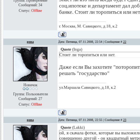
Группа: Проверенные
Сообщений:
34
соц.ипотеке и департамент дал доб
Статус:
Offline
банке. Стоит ли торопиться или нет
г. Москва, М. Савицкого, д.18, к.2
pona
Дата: Пятница, 07.11.2008, 22:54 | Сообщение #
22
Quote
(
Inga
)
Стоит ли торопиться или нет.
Даже если Вы захотите "поторопить
решать "государство"
Новичок
ул.Маршала Савицкого, д.18, к.2
Группа: Пользователи
Сообщений:
27
Статус:
Offline
pona
Дата: Пятница, 07.11.2008, 22:55 | Сообщение #
23
Quote
(
Lakki
)
ой, я скачала фотки, которые вы выложили.
совершенно другой - он квадратный метро