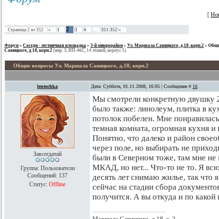
[
Но
2
Страница
2
из
352
«
1
3
4
…
351
352
»
Форум
»
Соседи - лестничная площадка
»
3-й микрорайон
»
Ул. Маршала Савицкого, д.18, корп.2
»
Общи
Савицкого, д.18, корп.2
(мкр. 3, ИП-46С, 14 этажей, корпус 5)
Общие вопросы Ул. Маршала Савицкого, д.18, корп.2
lentochka
Дата: Суббота, 01.11.2008, 16:05 | Сообщение #
16
Мы смотрели конкретную двушку 28 
было также: линолеум, плитка в кух
потолок побелен. Мне понравилась 
темная комната, огромная кухня и 
Понятно, что далеко и район своео
через поле, но выбирать не приход
Завсегдатай
были в Северном тоже, там мне не
МКАД, но нет... Что-то не то. Я вс
Группа: Пользователи
Сообщений:
137
десять лет снимаю жилье, так что я
Статус:
Offline
сейчас на стадии сбора документов
получится. А вы откуда и по какой
Маршала Савицкого, д.18, к. 2