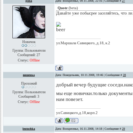
pona
Дата: Воскресенье, 09.11.2008, 22:16 | Сообщение #
27
Quote
(
beta
)
Давайте уже побысрее заселяйтесь, что ли.
Новичок
ул.Маршала Савицкого, д.18, к.2
Группа: Пользователи
Сообщений:
27
Статус:
Offline
вишенка
Дата: Понедельник, 10.11.2008, 19:46 | Сообщение #
28
Прохожий
добрый вечер будущие соседи.нак
Группа: Пользователи
мы еще новички.только документы 
Сообщений:
3
нам повезет.
Статус:
Offline
ул.Савицкого,д.18,корп.2
lentochka
Дата: Воскресенье, 16.11.2008, 14:18 | Сообщение #
29