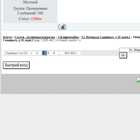
Местный
Группа: Проверенные
Сообщений:
166
Статус:
Offline
Форум
»
Соседи - лестничная площадка
»
3-й микрорайон
»
Ул. Маршала Савицкого, д.18, корп.2
»
Общи
Савицкого, д.18, корп.2
(мкр. 3, ИП-46С, 14 этажей, корпус 5)
2
Страница
2
из
352
«
1
3
4
…
351
352
»