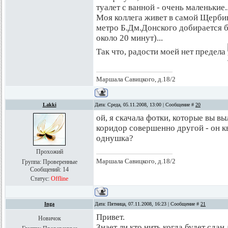
туалет с ванной - очень маленькие..
Моя коллега живет в самой Щербин
метро Б.Дм.Донского добирается б
около 20 минут)...
Так что, радости моей нет предела
Маршала Савицкого, д.18/2
Lakki
Дата: Среда, 05.11.2008, 13:00 | Сообщение #
20
ой, я скачала фотки, которые вы выл
коридор совершенно другой - он кв
однушка?
Прохожий
Маршала Савицкого, д.18/2
Группа: Проверенные
Сообщений:
14
Статус:
Offline
Inga
Дата: Пятница, 07.11.2008, 16:23 | Сообщение #
21
Привет.
Новичок
Знает ли кто нить когда будет сдан