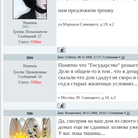
нам предложили трешку
Новичок
ул.Маршала Савицкого, д.18, к.2
Группа: Пользователи
Сообщений:
27
Статус:
Offline
Inga
Дата: Суббота, 08.11.2008, 17:27 | Сообщение #
24
Понятно что "Государство" решает 
Новичок
Дело в общем-то в том , что в депа
Группа: Проверенные
Сообщений:
34
сказали что дом сдадут не скоро 
Статус:
Offline
год в старых жиличных условиях....
г. Москва, М. Савицкого, д.18, к.2
beta
Дата: Воскресенье, 09.11.2008, 19:03 | Сообщение #
25
Да, смотрим на ваш дом из своего 
домах еще не сданных хозяева уже
У вас пока тишина....