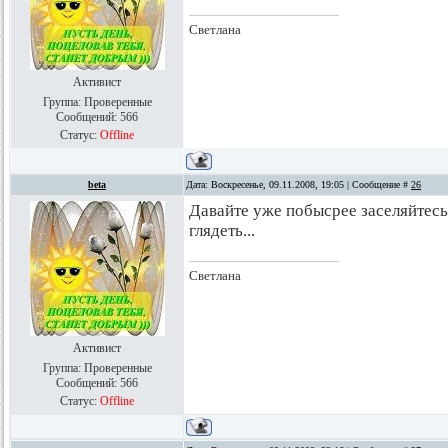
Светлана
Активист
Группа: Проверенные
Сообщений:
566
Статус:
Offline
beta
Дата: Воскресенье, 09.11.2008, 19:05 | Сообщение #
26
Давайте уже побысрее заселяйтесь, 
глядеть...
Светлана
Активист
Группа: Проверенные
Сообщений:
566
Статус:
Offline