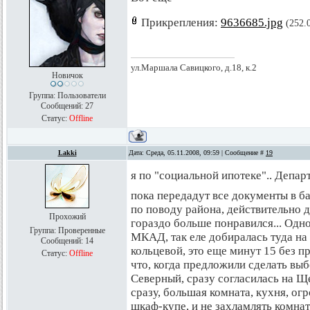
Прикрепления:
9636685.jpg
(252.
ул.Маршала Савицкого, д.18, к.2
Новичок
Группа: Пользователи
Сообщений:
27
Статус:
Offline
Lakki
Дата: Среда, 05.11.2008, 09:59 | Сообщение #
19
я по "социальной ипотеке".. Депар
пока передадут все документы в ба
по поводу района, действительно 
Прохожий
гораздо больше понравился... Одн
Группа: Проверенные
МКАД, так еле добиралась туда на
Сообщений:
14
кольцевой, это еще минут 15 без пр
Статус:
Offline
что, когда предложили сделать выб
Северный, сразу согласилась на Ще
сразу, большая комната, кухня, о
шкаф-купе, и не захламлять комнат