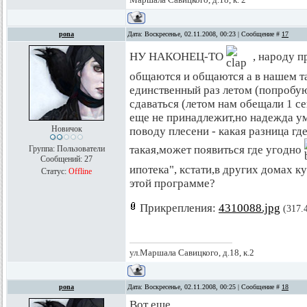
pona
Дата: Воскресенье, 02.11.2008, 00:23 | Сообщение #
17
НУ НАКОНЕЦ-ТО
, народу п
общаются и общаются а в нашем так
единственный раз летом (попробую
сдаваться (летом нам обещали 1 се
еще не принадлежит,но надежда уми
Новичок
поводу плесени - какая разница где
такая,может появиться где угодно
Группа: Пользователи
Сообщений:
27
ипотека", кстати,в других домах к
Статус:
Offline
этой программе?
Прикрепления:
4310088.jpg
(317.
ул.Маршала Савицкого, д.18, к.2
pona
Дата: Воскресенье, 02.11.2008, 00:25 | Сообщение #
18
Вот еще