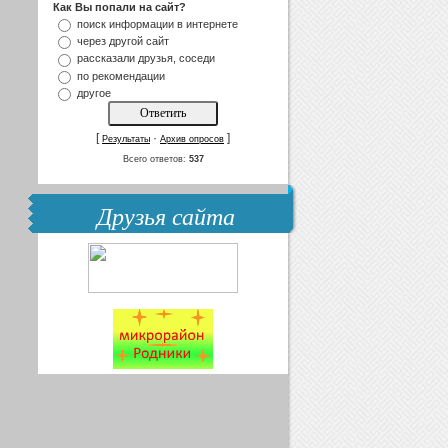
Как Вы попали на сайт?
поиск информации в интернете
через другой сайт
рассказали друзья, соседи
по рекомендации
другое
[
·
]
Результаты
Архив опросов
Всего ответов:
537
Друзья сайта