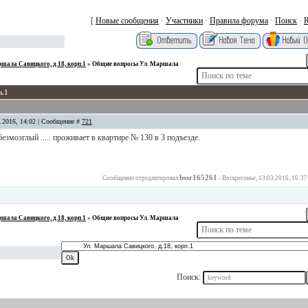
[
Новые сообщения
·
Участники
·
Правила форума
·
Поиск
·
шала Савицкого, д.18, корп.1
»
Общие вопросы Ул. Маршала
п.1
3.2016, 14:02 | Сообщение #
721
безмозглый ..... проживает в квартире № 130 в 3 подъезде.
bssr165261
Сообщение отредактировал
-
Воскресенье, 13.03.2016, 16:37
шала Савицкого, д.18, корп.1
»
Общие вопросы Ул. Маршала
Поиск: