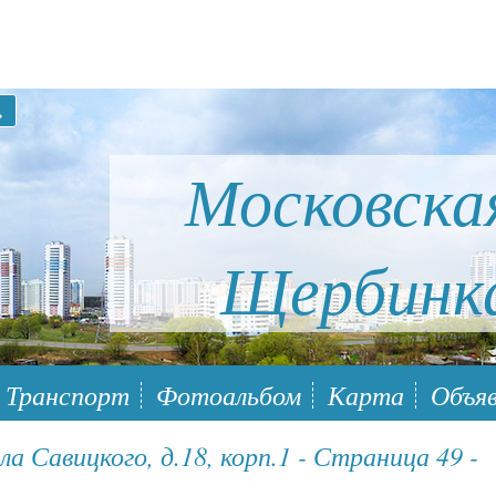
Московска
Щербинк
ый район Южное Бутово
Транспорт
Фотоальбом
Карта
Объяв
 Савицкого, д.18, корп.1 - Страница 49 -