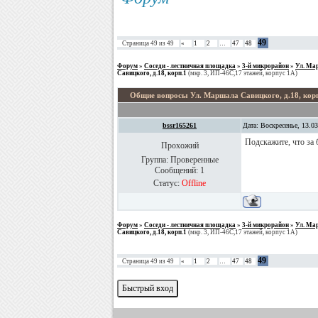
49
Страница
49
из
49
«
1
2
…
47
48
Форум
»
Соседи - лестничная площадка
»
3-й микрорайон
»
Ул. Мар
Савицкого, д.18, корп.1
(мкр. 3, ИП-46С,17 этажей, корпус 1А)
Общие вопросы Ул. Маршала Савицкого, д.18, кор
bssr165261
Дата: Воскресенье, 13.0
Подскажите, что за 
Прохожий
Группа: Проверенные
Сообщений:
1
Статус:
Offline
Форум
»
Соседи - лестничная площадка
»
3-й микрорайон
»
Ул. Мар
Савицкого, д.18, корп.1
(мкр. 3, ИП-46С,17 этажей, корпус 1А)
49
Страница
49
из
49
«
1
2
…
47
48