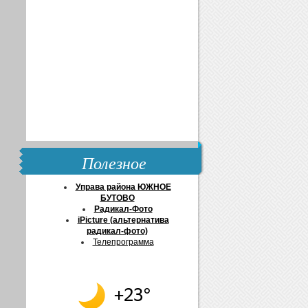
Полезное
Управа района ЮЖНОЕ
БУТОВО
Радикал-Фото
iPicture (альтернатива
радикал-фото)
Телепрограмма