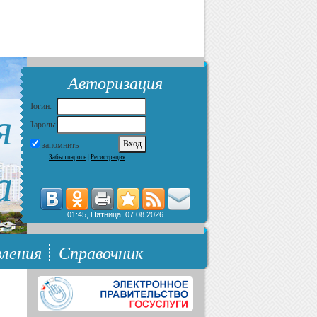
Авторизация
я
Логин:
Пароль:
запомнить
Забыл пароль
|
Регистрация
а
01:45, Пятница, 07.08.2026
ления
Справочник