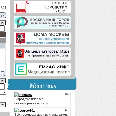
RSS
]
Мини-чат