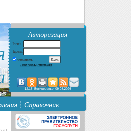
Авторизация
я
Логин:
Пароль:
запомнить
Забыл пароль
|
Регистрация
а
12:15, Воскресенье, 09.08.2026
ления
Справочник
RSS
]