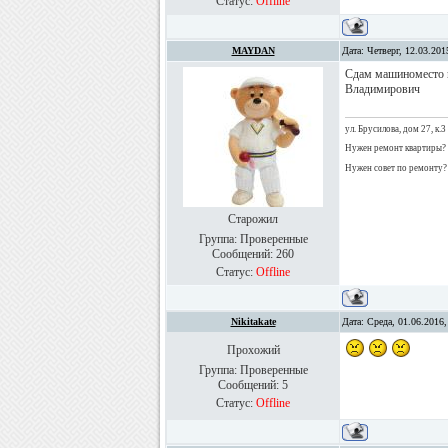
Статус:
Offline
MAYDAN
Дата: Четверг, 12.03.20
Сдам машиноместо в
Владимирович
ул. Брусилова, дом 27, к.3
Нужен ремонт квартиры?
Нужен совет по ремонту?
Старожил
Группа: Проверенные
Сообщений:
260
Статус:
Offline
Nikitakate
Дата: Среда, 01.06.2016
Прохожий
Группа: Проверенные
Сообщений:
5
Статус:
Offline