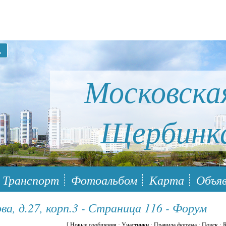
Московска
Щербинк
ый район Южное Бутово
Транспорт
Фотоальбом
Карта
Объяв
ва, д.27, корп.3 - Страница 116 - Форум
[
Новые сообщения
·
Участники
·
Правила форума
·
Поиск
·