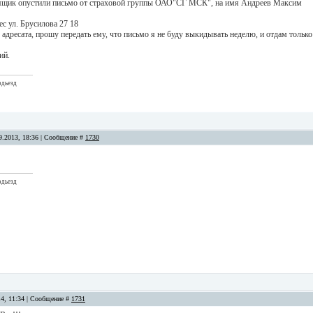
 ящик опустили письмо от страховой группы ОАО"СГ МСК", на имя Андреев Максим
ес ул. Брусилова 27 18
о адресата, прошу передать ему, что письмо я не буду выкидывать неделю, и отдам только
ий.
одьезд
9.2013, 18:36 | Сообщение #
1730
одьезд
14, 11:34 | Сообщение #
1731