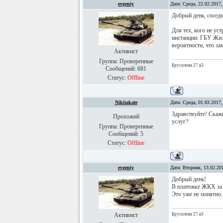
evgeniy
Дата: Среда, 22.02.2017
Добрый день, сосед
Для тех, кого не ус
инстанции: ГБУ Жи
вероятности, что за
Активист
Группа: Проверенные
Брусилова 27 к3
Сообщений:
681
Статус:
Offline
Nikitakate
Дата: Среда, 01.03.2017
Здравствуйте! Скажи
Прохожий
услуг?
Группа: Проверенные
Сообщений:
5
Статус:
Offline
evgeniy
Дата: Вторник, 13.02.20
Добрый день!
В платежке ЖКХ за 
Это уже не понятно.
Активист
Брусилова 27 к3