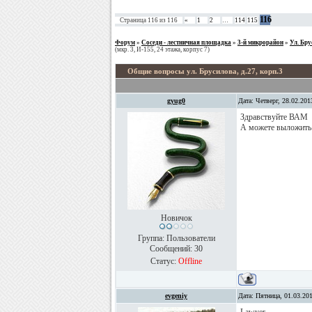
116
Страница
116
из
116
«
1
2
…
114
115
Форум
»
Соседи - лестничная площадка
»
3-й микрорайон
»
Ул. Бру
(мкр. 3, И-155, 24 этажа, корпус 7)
Общие вопросы ул. Брусилова, д.27, корп.3
gyug0
Дата: Четверг, 28.02.20
Здравствуйте ВАМ
А можете выложить 
Новичок
Группа: Пользователи
Сообщений:
30
Статус:
Offline
evgeniy
Дата: Пятница, 01.03.20