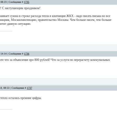
, 08:23 | Сообщение #
1735
и! С наступающим праздником!
траивает сумма в строке расхода тепла в квитанции ЖКХ - надо писать письма во все
лищник, Мосжилинспекцию, правительство Москвы. Чем больше писем, тем больше
метят данную ситуацию.
, 14:14 | Сообщение #
1736
те что за объявление про 800 рублей? Что за услуги по перерасчету коммунальных
18, 08:53 | Сообщение #
1737
тепло остались прежние цифры.