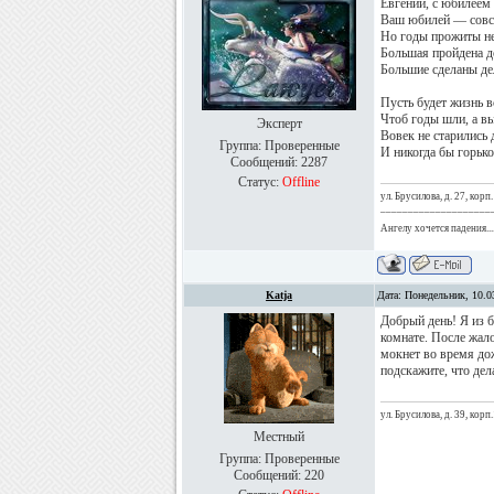
Евгений, с юбилеем 
Ваш юбилей — совс
Но годы прожиты не
Большая пройдена д
Большие сделаны де
Пусть будет жизнь в
Чтоб годы шли, а вы
Эксперт
Вовек не старились
Группа: Проверенные
И никогда бы горько
Сообщений:
2287
Статус:
Offline
ул. Брусилова, д. 27, корп.
____________________
Ангелу хочется падения...
Katja
Дата: Понедельник, 10.0
Добрый день! Я из б
комнате. После жало
мокнет во время дож
подскажите, что дел
ул. Брусилова, д. 39, корп.1
Местный
Группа: Проверенные
Сообщений:
220