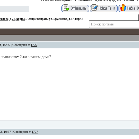
силова, д.27, корп.3
»
Общие вопросы ул. Брусилова, д.27, корп.3
13, 16:56 | Сообщение #
1726
планировку 2-ки в вашем доме?
13, 10:37 | Сообщение #
1727