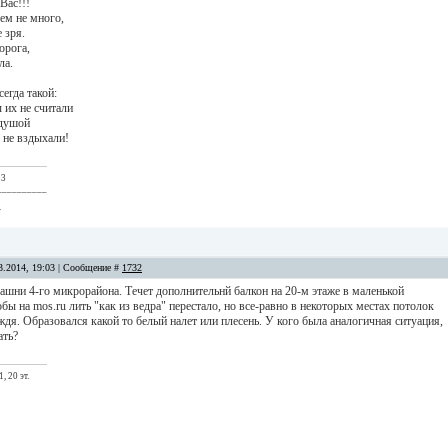
Вас!!!
ем не много,
 зря.
орога,
ла.
сегда такой:
 их не считали
 душой
 не вздыхали!
 3
__________
.
3.2014, 19:03 | Сообщение #
1732
ашни 4-го микрорайона. Течет дополнительнй балкон на 20-м этаже в маленькой
бы на mos.ru лить "как из ведра" перестало, но все-равно в некоторых местах потолок
дя. Образовался какой то белый налет или плесень. У кого была аналогичная ситуация,
ать?
, 20 эт.