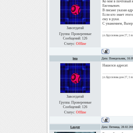
Ко мне в почтовый
Евгеньевич.
В письме указан адр
Если кто знает этог
ему в руки.
С уважением, Валер
Завсегдатай
Группа: Проверенные
ул. Брусилова дом 27, 1 п
Сообщений:
126
Статус:
Offline
lera
Дата: Понедельник, 16.0
Нашелся адресат.
ул. Брусилова дом 27, 1 п
Завсегдатай
Группа: Проверенные
Сообщений:
126
Статус:
Offline
Lawyer
Дата: Пятница, 28.02.20