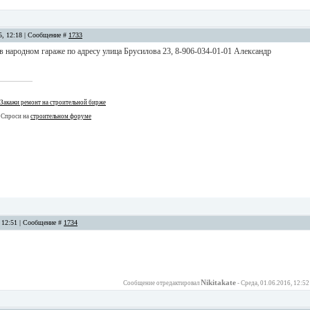
15, 12:18 | Сообщение #
1733
 народном гараже по адресу улица Брусилова 23, 8-906-034-01-01 Александр
Закажи ремонт на строительной бирже
 Спроси на
строительном форуме
, 12:51 | Сообщение #
1734
Nikitakate
Сообщение отредактировал
-
Среда, 01.06.2016, 12:52