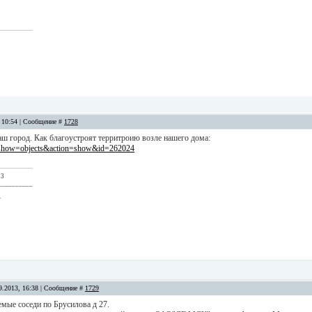
, 10:54 | Сообщение #
1728
аш город. Как благоустроят территроию возле нашего дома:
/?show=objects&action=show&id=262024
 3
__________
.
9.2013, 16:38 | Сообщение #
1729
мые соседи по Брусилова д 27.