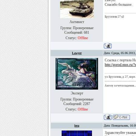
Lawyer
Спасибо большое.
Брусилова 27 к3
Активист
Группа: Проверенные
Сообщений:
681
Статус:
Offline
Lawyer
Дата: Среда, 05.06.2013
Ссылка с портала Н
http://gorod.mos.ru
ул. Брусилова, д. 27, корп.
____________________
Ангелу хочется падения...
Эксперт
Группа: Проверенные
Сообщений:
2287
Статус:
Offline
lera
Дата: Понедельник, 16.0
Здравствуйте уважае