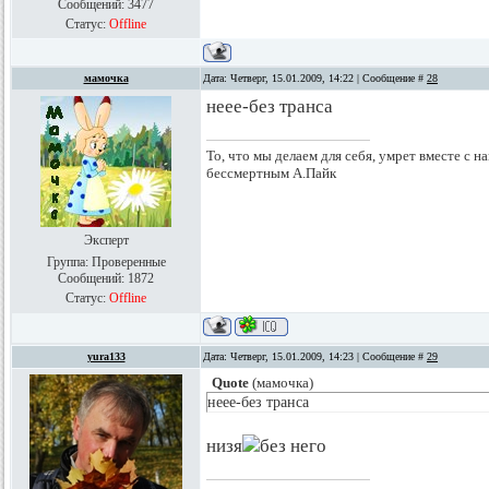
Сообщений:
3477
Статус:
Offline
мамочка
Дата: Четверг, 15.01.2009, 14:22 | Сообщение #
28
неее-без транса
То, что мы делаем для себя, умрет вместе с на
бессмертным А.Пайк
Эксперт
Группа: Проверенные
Сообщений:
1872
Статус:
Offline
yura133
Дата: Четверг, 15.01.2009, 14:23 | Сообщение #
29
Quote
(
мамочка
)
неее-без транса
низя
без него