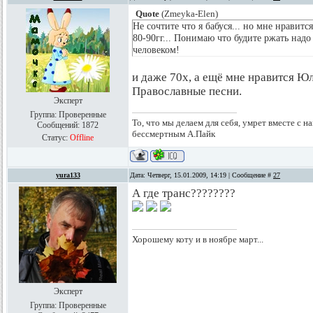
Quote
(
Zmeyka-Elen
)
Не сочтите что я бабуся... но мне нравитс
80-90гг... Понимаю что будите ржать надо
человеком!
и даже 70х, а ещё мне нравится Ю
Православные песни.
Эксперт
Группа: Проверенные
То, что мы делаем для себя, умрет вместе с на
Сообщений:
1872
бессмертным А.Пайк
Статус:
Offline
yura133
Дата: Четверг, 15.01.2009, 14:19 | Сообщение #
27
А где транс????????
Хорошему коту и в ноябре март...
Эксперт
Группа: Проверенные