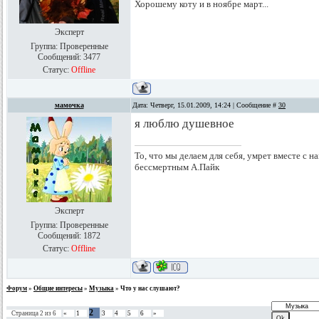
Хорошему коту и в ноябре март...
Эксперт
Группа: Проверенные
Сообщений:
3477
Статус:
Offline
мамочка
Дата: Четверг, 15.01.2009, 14:24 | Сообщение #
30
я люблю душевное
То, что мы делаем для себя, умрет вместе с на
бессмертным А.Пайк
Эксперт
Группа: Проверенные
Сообщений:
1872
Статус:
Offline
Форум
»
Общие интересы
»
Музыка
»
Что у нас слушают?
2
Страница
2
из
6
«
1
3
4
5
6
»