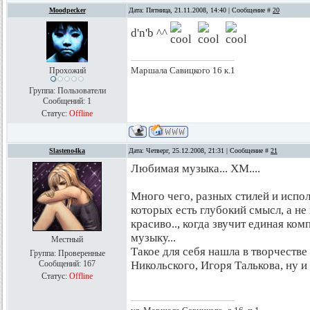
Moodpecker
Дата: Пятница, 21.11.2008, 14:40 | Сообщение #
20
d'n'b ^^
Маршала Савицкого 16 к.1
Прохожий
Группа: Пользователи
Сообщений:
1
Статус:
Offline
Slasteno4ka
Дата: Четверг, 25.12.2008, 21:31 | Сообщение #
21
Любимая музыка... ХМ....
Много чего, разных стилей и испол
которых есть глубокий смысл, а не
красиво.., когда звучит единая комп
музыку...
Местный
Такое для себя нашла в творчеств
Группа: Проверенные
Сообщений:
167
Никольского, Игоря Талькова, ну и т
Статус:
Offline