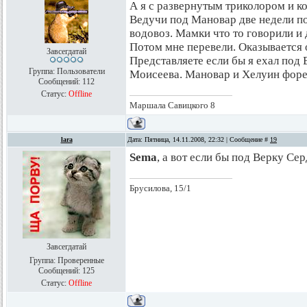
А я с развернутым триколором и к
Ведучи под Мановар две недели п
водовоз. Мамки что то говорили и
Потом мне перевели. Оказывается 
Завсегдатай
Представляете если бы я ехал под
Группа: Пользователи
Моисеева. Мановар и Хелуин форе
Сообщений:
112
Статус:
Offline
Маршала Савицкого 8
lara
Дата: Пятница, 14.11.2008, 22:32 | Сообщение #
19
Sema
, а вот если бы под Верку Се
Брусилова, 15/1
Завсегдатай
Группа: Проверенные
Сообщений:
125
Статус:
Offline