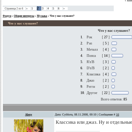
2
Страница
2
из
6
«
1
3
4
5
6
»
Форум
»
Общие интересы
»
Музыка
»
Что у нас слушают?
Что у нас слушают?
Что у нас слушают?
1
.
Рок
[
27
]
2
.
Рэп
[
5
]
3
.
Металл
[
4
]
4
.
Попса
[
14
]
5
.
R'n'B
[
3
]
6
.
D'n'B
[
2
]
7
.
Классика
[
4
]
8
.
Джаз
[
2
]
9
.
Регги
[
2
]
10
.
Другое
[
22
]
Всего ответов:
85
Alexy
Дата: Суббота, 08.11.2008, 00:10 | Сообщение #
16
Классика или джаз. Ну и отдельные