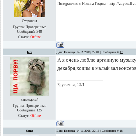
Поздравляю с Новым Годом - http://zaytss.liv
Старожил
Группа: Проверенные
Сообщений:
340
Статус:
Offline
lara
Дата: Пятница, 14.11.2008, 22:04 | Сообщение #
17
А я очень люблю арганную музыку.
декабря,ходим в малый зал консерв
Брусилова, 15/1
Завсегдатай
Группа: Проверенные
Сообщений:
125
Статус:
Offline
Sema
Дата: Пятница, 14.11.2008, 22:13 | Сообщение #
18