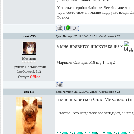
ул. Маршала Савицкого, д.16, п.1.
"Счастье подобно бабочке. Чем больше ловишь
перенесете свое внимание на другие вещи, Он
Франкл
maska789
Дата: Четверг, 25.12.2008, 21:51 | Сообщение #
22
а мне нравится дискотека 80 х
Местный
Маршала Савицкого18 кор 1 под 2
Группа: Пользователи
Сообщений:
182
Статус:
Offline
ann-nik
Дата: Четверг, 25.12.2008, 22:19 | Сообщение #
23
а мне нравиться Стас Михайлов (ш
Счастье - это когда тебе все завидуют, а нагад