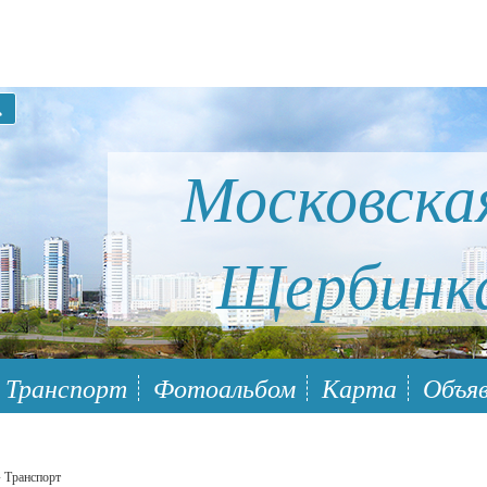
Московска
Щербинк
ый район Южное Бутово
Транспорт
Фотоальбом
Карта
Объяв
 Транспорт