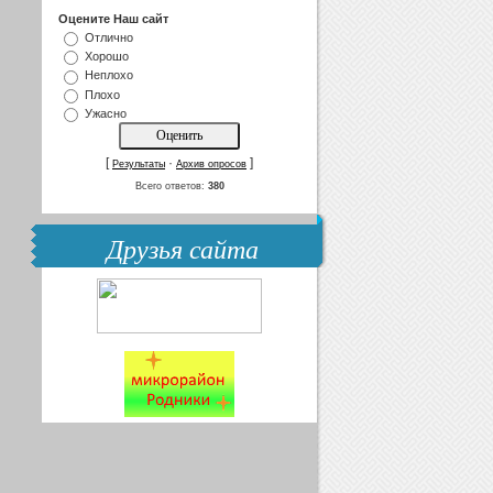
Оцените Наш сайт
Отлично
Хорошо
Неплохо
Плохо
Ужасно
[
·
]
Результаты
Архив опросов
Всего ответов:
380
Друзья сайта