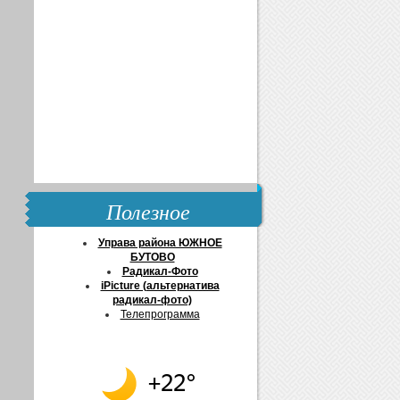
Полезное
Управа района ЮЖНОЕ
БУТОВО
Радикал-Фото
iPicture (альтернатива
радикал-фото)
Телепрограмма