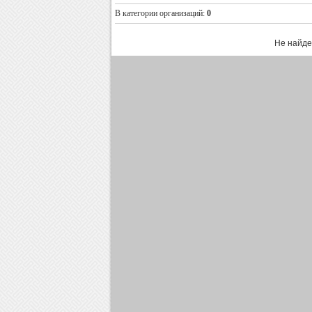
В категории организаций
:
0
Не найде