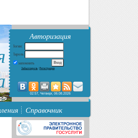
Авторизация
я
Логин:
Пароль:
запомнить
Забыл пароль
|
Регистрация
а
02:57, Четверг, 06.08.2026
ления
Справочник